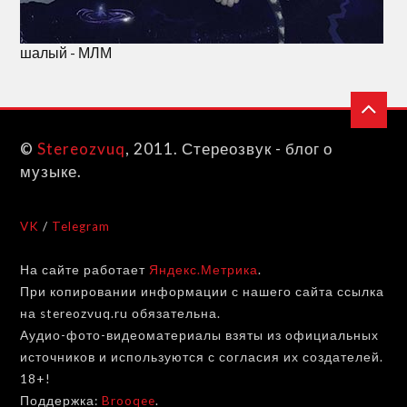
шалый - МЛМ
©
Stereozvuq
, 2011. Стереозвук - блог о
музыке.
VK
/
Telegram
На сайте работает
Яндекс.Метрика
.
При копировании информации с нашего сайта ссылка
на stereozvuq.ru обязательна.
Аудио-фото-видеоматериалы взяты из официальных
источников и используются с согласия их создателей.
18+!
Поддержка:
Brooqee
.