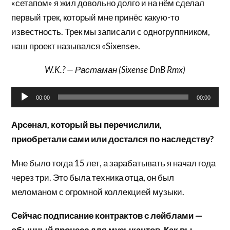
«сетапом» я жил довольно долго и на нём сделал
первый трек, который мне принёс какую-то
известность. Трек мы записали с одногруппником,
наш проект назывался «Sixense».
W.K.? — Растаман (Sixense DnB Rmx)
Аудиоплеер
00:00
00:00
Арсенал, который вы перечислили,
приобретали сами или достался по наследству?
Мне было тогда 15 лет, а зарабатывать я начал года
через три. Это была техника отца, он был
меломаном с огромной коллекцией музыки.
Сейчас подписание контрактов с лейблами —
обычный процесс для музыкантов. Как вы