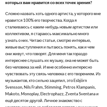
которых вам нравится со всех точек зрения?
Сложно назвать хоть одного артиста, у которого мне
нравится 100% его творчества. Когда я
сталкиваюсь с каким-нибудь новым артистом или
коллективом, я стараюсь максимально много
узнать о них. Читаю статьи, смотрю интервью,
живые выступления и пытаюсь понять, как и чем
они живут, что говорят. Для меня так гораздо
интереснее слушать их музыку, она не может быть
без человека за ней. И мне особенно интересно
чувствовать эту связь человека с его творением. Из
музыкантов, кто сильно зацепил, это Esbjörn
Svensson, Nils Frahm, Stimming, Petros Klampanis,
Makoto, Monoplay, Electrophazz, Zventa Sventana и
ещё десяток-другой. Личное знакомство с