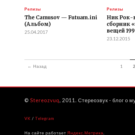
Релизы
Релизы
The Camusov — Futuam.ini
Ник Рок-
(Альбом)
сборник 
вещей 199
25.04.2017
23.12.2015
← Назад
1
©
Stereozvuq
, 2011. Стереозвук - блог о м
VK
/
Telegram
На сайте работает
Яндекс.Метрика
.