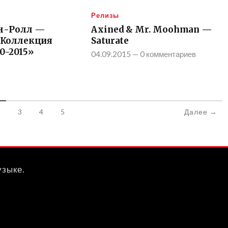
Релизы
н-Ролл —
Axined & Mr. Moohman —
«Коллекция
Saturate
0-2015»
04.09.2015
—
0 комментариев
2
3
4
5
Далее →
узыке.