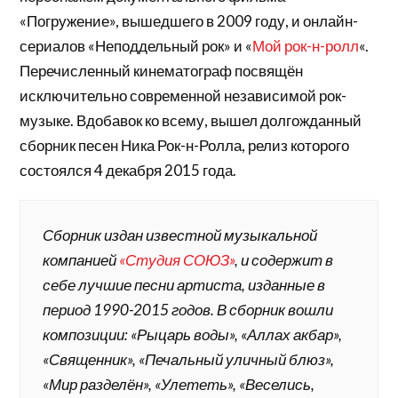
«Погружение», вышедшего в 2009 году, и онлайн-
сериалов «Неподдельный рок» и «
Мой рок-н-ролл
«.
Перечисленный кинематограф посвящён
исключительно современной независимой рок-
музыке. Вдобавок ко всему, вышел долгожданный
сборник песен Ника Рок-н-Ролла, релиз которого
состоялся 4 декабря 2015 года.
Сборник издан известной музыкальной
компанией
«Студия СОЮЗ»
, и содержит в
себе лучшие песни артиста, изданные в
период 1990-2015 годов. В сборник вошли
композиции: «Рыцарь воды», «Аллах акбар»,
«Священник», «Печальный уличный блюз»,
«Мир разделён», «Улететь», «Веселись,