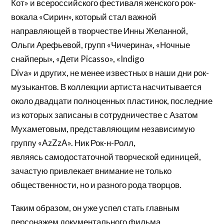
Кот» и всероссийского фестиваля женского рок-
вокала «Сирин», который стал важной
направляющей в творчестве Инны Желанной,
Ольги Арефьевой, групп «Чичерина», «Ночные
снайперы», «Дети Picasso», «Indigo
Diva» и других, не менее известных в наши дни рок-
музыкантов. В коллекции артиста насчитывается
около двадцати полноценных пластинок, последние
из которых записаны в сотрудничестве с Азатом
Мухаметовым, представляющим независимую
группу «AzZzA». Ник Рок-н-Ролл,
являясь самодостаточной творческой единицей,
зачастую привлекает внимание не только
общественности, но и разного рода творцов.
Таким образом, он уже успел стать главным
персонажем документального фильма