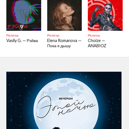
Релизы
Релизы
Релизы
Vasily G. — Рэйва
Elena Romanova —
Choize —
Пока я дышу
ANABIOZ