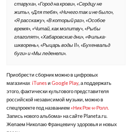
старуха», «Город на крови», «Сердцу не
жить», «Для тебя», «Ничего так и не было»,
«Я расскажу», «В который раз», «Особое
время», «Читай, как молитву», «Рыбы
глаголят», «Хабаровские дни», «Филька-
шкворень», «Рыцарь воды II», «Бухенвальд
буги» и «Мы леденели».
Приобрести сборник можно в цифровых
магазинах
iTunes
и
Google Play
, а поддержать
этого, фактически культового представителя
российской независимой музыки, можно в
спецпроекте под названием
«Ник Рок-н-Ролл.
Запись нового альбома» на сайте Planeta.ru.
Желаем Николаю Францевичу здоровья и новых