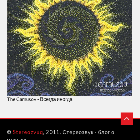
The Camusov - Всегда иногда
©
Stereozvuq
, 2011. Стереозвук - блог о
музыке.