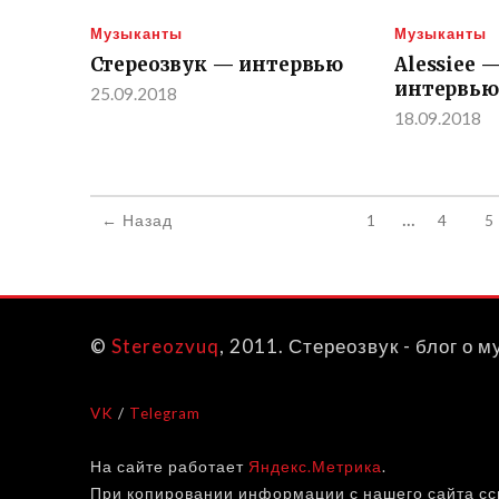
Музыканты
Музыканты
Стереозвук — интервью
Alessiee 
интервью
25.09.2018
18.09.2018
...
← Назад
1
4
5
©
Stereozvuq
, 2011. Стереозвук - блог о м
VK
/
Telegram
На сайте работает
Яндекс.Метрика
.
При копировании информации с нашего сайта ссы