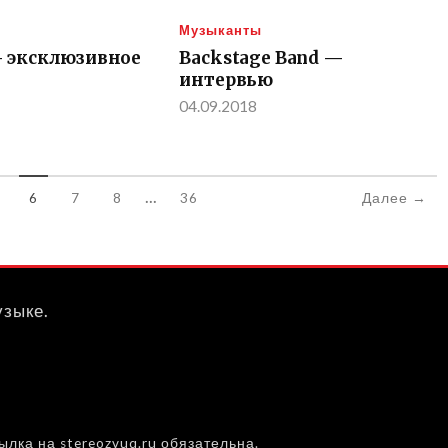
Музыканты
— эксклюзивное
Backstage Band —
интервью
04.09.2018
...
6
7
8
36
Далее →
узыке.
лка на stereozvuq.ru обязательна.