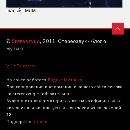
шалый - МЛМ
©
Stereozvuq
, 2011. Стереозвук - блог о
музыке.
VK
/
Telegram
На сайте работает
Яндекс.Метрика
.
При копировании информации с нашего сайта ссылка
на stereozvuq.ru обязательна.
Аудио-фото-видеоматериалы взяты из официальных
источников и используются с согласия их создателей.
18+!
Поддержка:
Brooqee
.