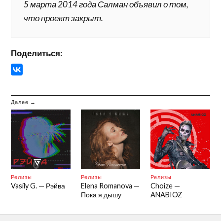
5 марта 2014 года Салман объявил о том,
что проект закрыт.
Поделиться:
Далее →
Релизы
Релизы
Релизы
Vasily G. — Рэйва
Elena Romanova —
Choize —
Пока я дышу
ANABIOZ