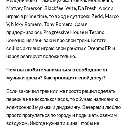
мелодичное от таких музыкантов как Moonbeam,
Matvey Emerson, Blackfeel Wite, Da Fresh. А если
играю в prime time, то в ход идут треки Zedd, Marco
V, Nicky Romero, Tony Romera. Сам я
придерживаюсь Progressive House и Techno.
Конечно, не забываю и про свои треки. Кстати,
сейчас активно играю свои работы с Dreams EP, и
народ реагирует положительно.
Чем вы любите заниматься в свободное от
музыки время? Как проводите свой досуг?
Если закончил трек или же просто решил сделать
перерыв на несколько часов, то обучаю написанию
электронной музыки и диджеингу. Вечерами люблю
просто прогуляться по городу и подышать свежим
воздухом. Иногда нужна тишина, чтобы не